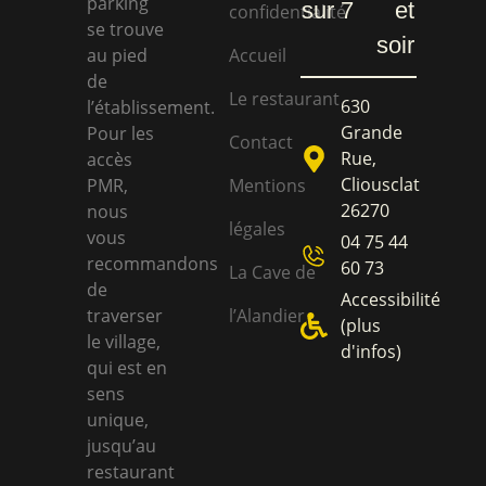
parking
sur 7
et
confidentialité
se trouve
soir
au pied
Accueil
de
Le restaurant
630
l’établissement.
Grande
Pour les
Contact
Rue,
accès
Cliousclat
PMR,
Mentions
26270
nous
légales
vous
04 75 44
recommandons
60 73
La Cave de
de
Accessibilité
traverser
l’Alandier
(plus
le village,
d'infos)
qui est en
sens
unique,
jusqu’au
restaurant