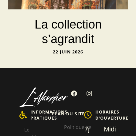
La collection
s’agrandit
22 JUIN 2026
INFORMATIONS
HORAIRES
PLAN DU SITE
PRATIQUES
D'OUVERTURE
Politique de
7j
Midi
Le