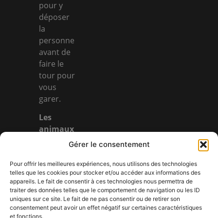
pour y
déposer
la
personne
avant de
faire le
tour pour
vous
garer.
Les
animaux
tenus en
Gérer le consentement
laisse
sont
Pour offrir les meilleures expériences, nous utilisons des technologies
telles que les cookies pour stocker et/ou accéder aux informations des
acceptés
appareils. Le fait de consentir à ces technologies nous permettra de
par le
traiter des données telles que le comportement de navigation ou les ID
restaurant
uniques sur ce site. Le fait de ne pas consentir ou de retirer son
consentement peut avoir un effet négatif sur certaines caractéristiques
& la cave
et fonctions.