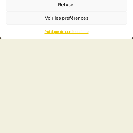
Refuser
Voir les préférences
Politique de confidentialité
Accueil
/
La Cave de
l’Alandier
L'actu de
la cave
LA CAVE