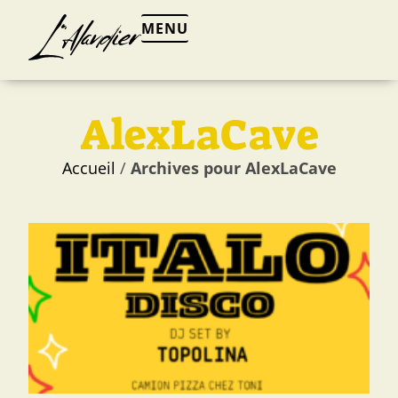
MENU
AlexLaCave
Accueil
/
Archives pour AlexLaCave