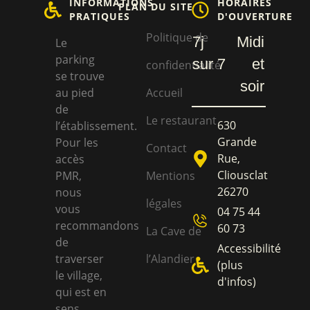
INFORMATIONS
HORAIRES
PLAN DU SITE
PRATIQUES
D'OUVERTURE
Politique de
7j
Midi
Le
parking
sur 7
et
confidentialité
se trouve
soir
au pied
Accueil
de
Le restaurant
630
l’établissement.
Grande
Pour les
Contact
Rue,
accès
Cliousclat
PMR,
Mentions
26270
nous
légales
vous
04 75 44
recommandons
60 73
La Cave de
de
Accessibilité
traverser
l’Alandier
(plus
le village,
d'infos)
qui est en
sens